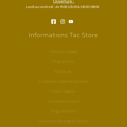
Ouverture :
Lundi au vendredi : de 9h00-12h30 & 13h30-18h00
Informations Tac Store
Mentions Légales
Frais de Port
Plan du site
Conditions Générales de Vente
Notre Magasin
Qui sommes-nous ?
Programme Pro
Assurance, échange & retours