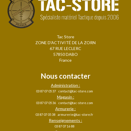
Tac Store
ZONE D'ACTIVITÉ DE LA ZORN
67 RUE LECLERC
57850 DABO
France
Nous contacter
Administration :
03 87 07 05 37
contact@tac-store.com
Magasin :
03 87 07 05 36
contact@tac-store.com
Armurerie :
03 87 07 05 38
armurerie@tac-store.fr
Renseignements :
03 87 07 16 88