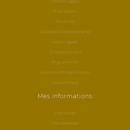
Mentions Légales
Frais de Port
Plan du site
Conditions Générales de Vente
Notre Magasin
Qui sommes-nous ?
Programme Pro
Assurance, échange & retours
Contactez-nous
Mes informations
Mon compte
Mes commandes