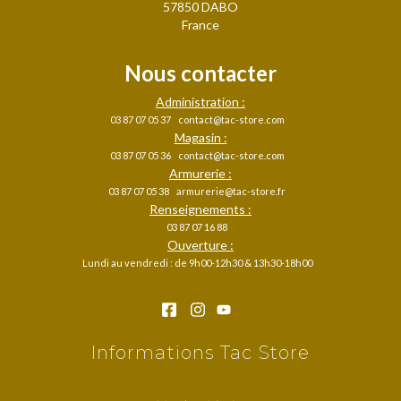
57850 DABO
France
Nous contacter
Administration :
03 87 07 05 37
contact@tac-store.com
Magasin :
03 87 07 05 36
contact@tac-store.com
Armurerie :
03 87 07 05 38
armurerie@tac-store.fr
Renseignements :
03 87 07 16 88
Ouverture :
Lundi au vendredi : de 9h00-12h30 & 13h30-18h00
Informations Tac Store