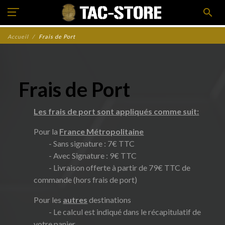
search
Accueil
Frais de Port
Frais de Port
Les frais de port sont appliqués comme suit:
Pour la
France Métropolitaine
- Sans signature : 7€ TTC
- Avec Signature : 9€ TTC
- Livraison offerte à partir de 79€ TTC de
commande (hors frais de port)
Pour les
autres
destinations
- Le calcul est indiqué dans le récapitulatif de
votre panier