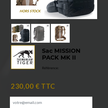
HORS STOCK
Sac MISSION
PACK MK II
Référence:
230,00 € TTC