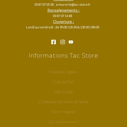
03 87 07 05 38
armurerie@tac-store.fr
Renseignements :
03 87 07 16 88
Ouverture :
Lundi au vendredi : de 9h00-12h30 & 13h30-18h00
Informations Tac Store
Mentions Légales
Frais de Port
Plan du site
Conditions Générales de Vente
Notre Magasin
Qui sommes-nous ?