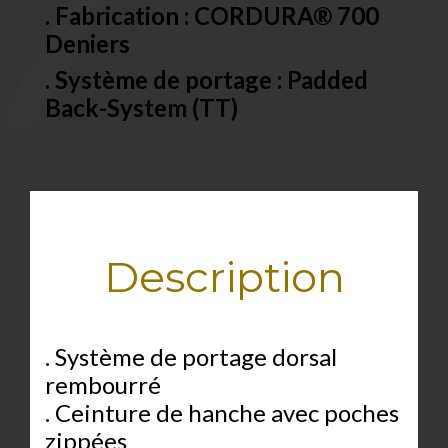
. Fabrication : CORDURA® 700
Deniers
. Système de portage : Padded
Back-System (TT)
Description
. Système de portage dorsal
rembourré
. Ceinture de hanche avec poches
zippées