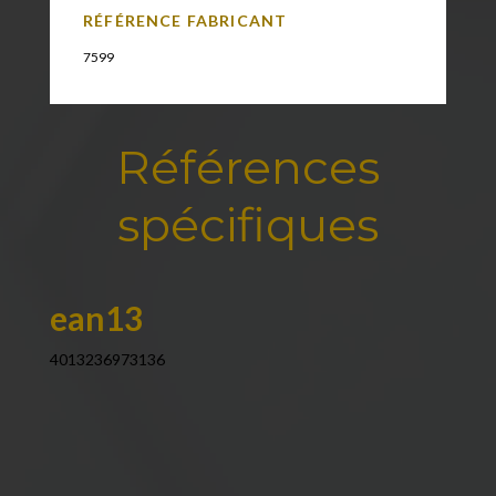
RÉFÉRENCE FABRICANT
7599
Références
spécifiques
ean13
4013236973136