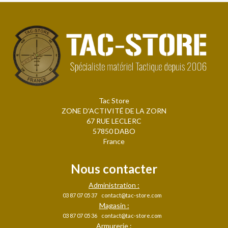
Tac Store
ZONE D'ACTIVITÉ DE LA ZORN
67 RUE LECLERC
57850 DABO
France
Nous contacter
Administration :
03 87 07 05 37
contact@tac-store.com
Magasin :
03 87 07 05 36
contact@tac-store.com
Armurerie :