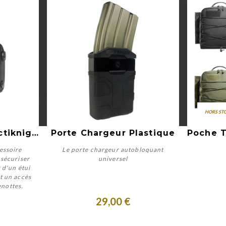
HORS ST
Aperçu rapide
Porte Menottes Tactiknight
Porte Chargeur Plastique
essoire
Le porte chargeur autobloquant
 sécuriser
universel
r d'un étui
t un accès
Personnaliser
enottes.
29,00 €