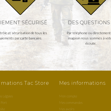
IEMENT SÉCURISÉ
DES QUESTIONS 
rôle et sécurisation de tous les
Par téléphone ou directement
aiements par carte bancaire.
magasin nous sommes à vot
écoute.
rmations Tac Store
Mes informations
s Légales
Mon compte
 Port
Mes commandes
site
Mes avoirs