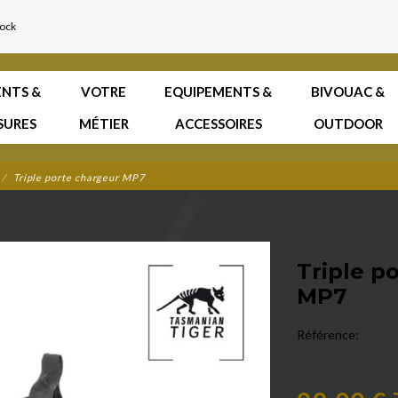
tock
NTS &
VOTRE
EQUIPEMENTS &
BIVOUAC &
SURES
MÉTIER
ACCESSOIRES
OUTDOOR
Triple porte chargeur MP7
Triple p
MP7
Référence: