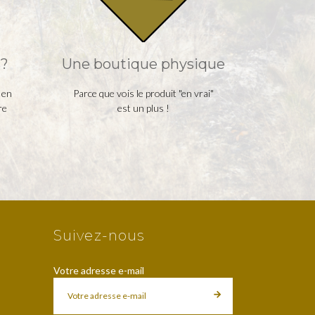
?
Une boutique physique
 en
Parce que vois le produit "en vrai"
re
est un plus !
Suivez-nous
Votre adresse e-mail