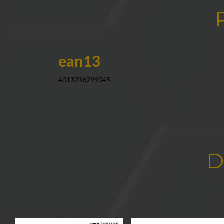
ean13
4013236299045
D