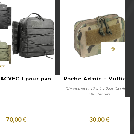
OCK
Aperçu rapide
Aperçu rapide
Poche TACVEC 1 pour panneau de véhicule
Poche Admin - Multica
Dimensions : 17 x 9 x 7cm Cordura®
500 deniers
Plus de détails
Acheter
70,00 €
30,00 €