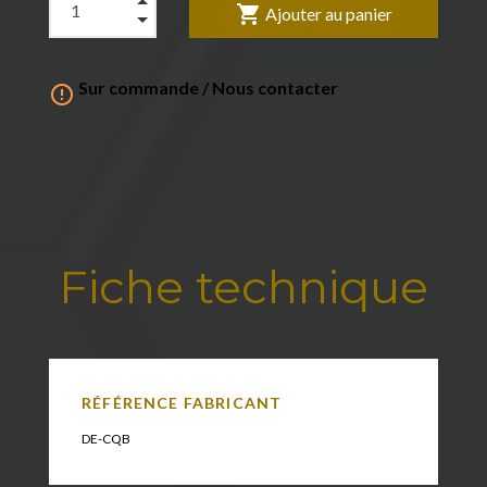
shopping_cart
Ajouter au panier
Sur commande / Nous contacter

Fiche technique
RÉFÉRENCE FABRICANT
DE-CQB