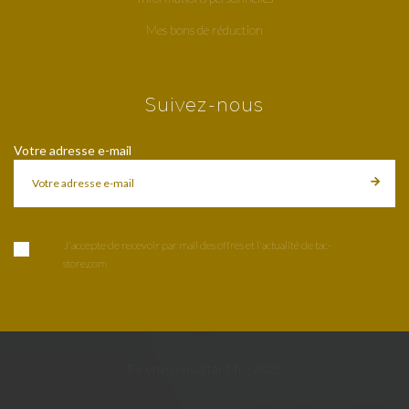
Mes bons de réduction
Suivez-nous
Votre adresse e-mail
J'accepte de recevoir par mail des offres et l'actualité de tac-
store.com
By erp-consultant.fr - 2022