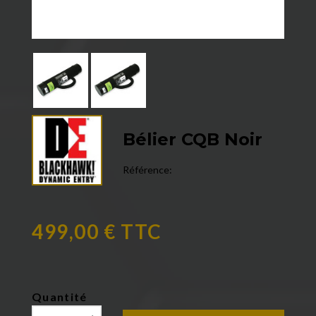
Bélier CQB Noir
Référence:
499,00 € TTC
Quantité