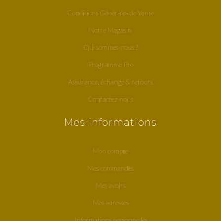
Conditions Générales de Vente
Notre Magasin
Qui sommes-nous ?
Programme Pro
Assurance, échange & retours
Contactez-nous
Mes informations
Mon compte
Mes commandes
Mes avoirs
Mes adresses
Informations personnelles