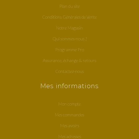
Plan du site
Conditions Générales de Vente
Notre Magasin
Qui sommes-nous ?
Programme Pro
Assurance, échange & retours
Contactez-nous
Mes informations
Mon compte
Mes commandes
Mes avoirs
Mes adresses