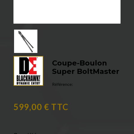
Coupe-Boulon
Super BoltMaster
Référence:
599,00 € TTC