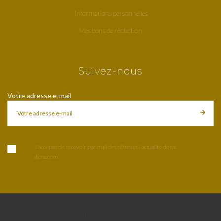
Informations personnelles
Mes bons de réduction
Suivez-nous
Votre adresse e-mail
J'accepte de recevoir par mail des offres et l'actualité de tac-
store.com
By erp-consultant.fr - 2022