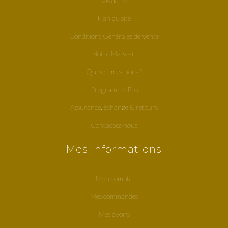
Frais de Port
Plan du site
Conditions Générales de Vente
Notre Magasin
Qui sommes-nous ?
Programme Pro
Assurance, échange & retours
Contactez-nous
Mes informations
Mon compte
Mes commandes
Mes avoirs