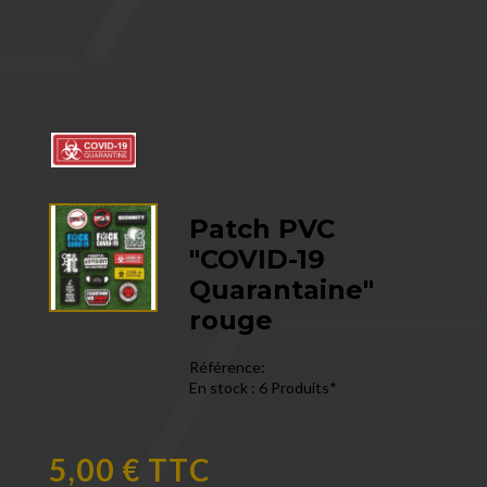
Patch PVC
"COVID-19
Quarantaine"
rouge
Référence:
En stock :
6 Produits*
5,00 € TTC