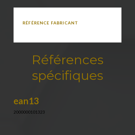
RÉFÉRENCE FABRICANT
Références
spécifiques
ean13
2000000101323