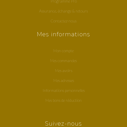
Programme Pro
Assurance, échange & retours
Contactez-nous
Mes informations
Mon compte
Mes commandes
Mes avoirs
Mes adresses
Informations personnelles
Mes bons de réduction
Suivez-nous