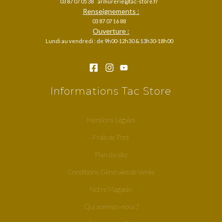
03 87 07 05 38
armurerie@tac-store.fr
Renseignements :
03 87 07 16 88
Ouverture :
Lundi au vendredi : de 9h00-12h30 & 13h30-18h00
Informations Tac Store
Mentions Légales
Frais de Port
Plan du site
Conditions Générales de Vente
Notre Magasin
Qui sommes-nous ?