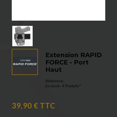
Extension RAPID
FORCE - Port
Haut
Référence:
En stock :
4 Produits*
39,90 € TTC