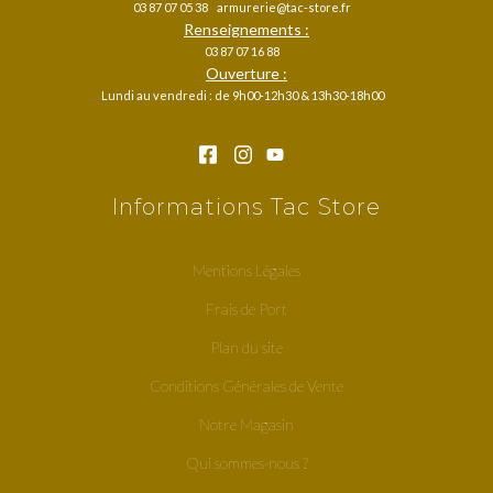
03 87 07 05 38
armurerie@tac-store.fr
Renseignements :
03 87 07 16 88
Ouverture :
Lundi au vendredi : de 9h00-12h30 & 13h30-18h00
Informations Tac Store
Mentions Légales
Frais de Port
Plan du site
Conditions Générales de Vente
Notre Magasin
Qui sommes-nous ?