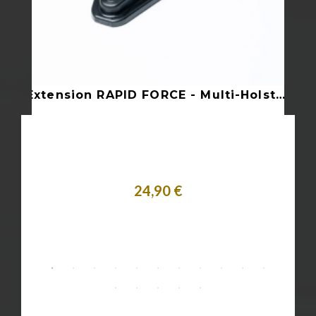
QLS KIT Safariland Fouchette + Receveur - Coyote
Extension RAPID FORCE - Multi-Holster Adaptateur
24,90 €
Acheter