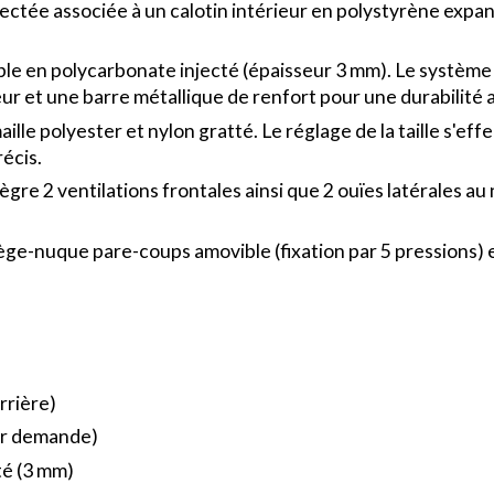
jectée associée à un calotin intérieur en polystyrène exp
le en polycarbonate injecté (épaisseur 3 mm). Le systèm
eur et une barre métallique de renfort pour une durabilité 
aille polyester et nylon gratté. Le réglage de la taille s'e
écis.
gre 2 ventilations frontales ainsi que 2 ouïes latérales au
ge-nuque pare-coups amovible (fixation par 5 pressions) 
rrière)
sur demande)
té (3 mm)