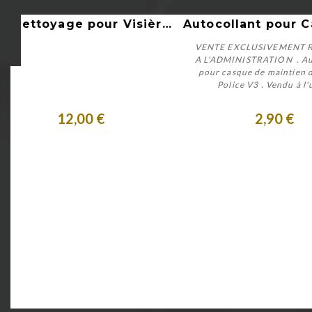
Aperçu rapide
Aperçu rapide
Kit Nettoyage pour Visière Maintien de l'Ordre
VENTE EXCLUSIVEMENT 
A L'ADMINISTRATION . Au
pour casque de maintien d
Police V3 . Vendu à l'
Acheter
Personnaliser
12,00 €
2,90 €