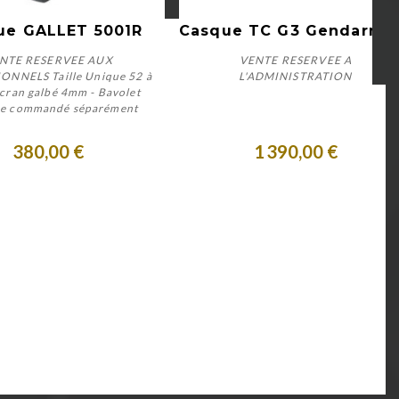
Aperçu rapide
Aperçu rapide
ue GALLET 5001R
Casque TC G3
NTE RESERVEE AUX
VENTE RESERVEE A
ONNELS Taille Unique 52 à
L'ADMINISTRATION
cran galbé 4mm - Bavolet
tre commandé séparément
Personnaliser
Personnaliser
380,00 €
1 390,00 €