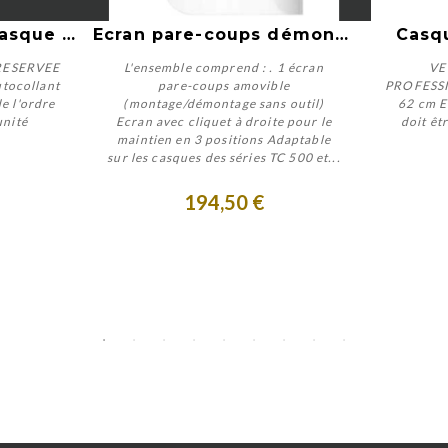
Aperçu rapide
Autocollant pour Casque Police V3
Ecran pare-coups démontable
Casq
RESERVEE
L'ensemble comprend : . 1 écran
VE
tocollant
pare-coups amovible
PROFESSI
e l'ordre
(montage/démontage sans outil)
62 cm E
unité
Ecran avec cliquet à droite pour le
doit ê
Acheter
maintien en 3 positions Adaptable
sur les casques des séries TC 500 et...
194,50 €