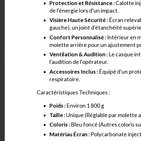
Protection et Résistance :
Calotte in
de l'énergie lors d'un impact.
Visière Haute Sécurité :
Écran relevab
gauche), un joint d'étanchéité supéri
Confort Personnalisé :
Intérieur en m
molette arrière pour un ajustement pr
Ventilation & Audition :
Le casque intè
l'audition de l'opérateur.
Accessoires Inclus :
Équipé d'un protè
respiratoire.
Caractéristiques Techniques :
Poids :
Environ 1 800 g
Taille :
Unique (Réglable par molette a
Coloris :
Bleu foncé (Autres coloris 
Matériau Écran :
Polycarbonate injec