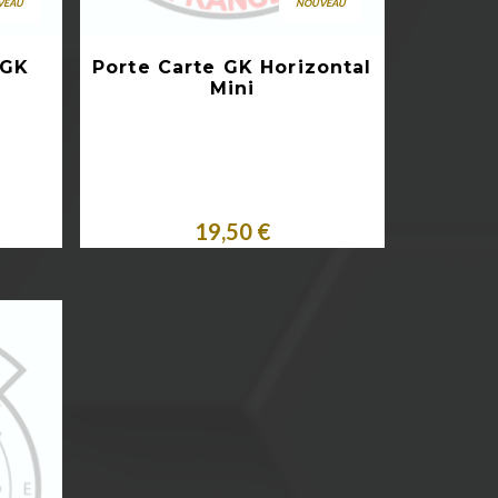
VEAU
NOUVEAU
Aperçu rapide
 GK
Porte Carte GK Horizontal
Mini
Acheter
19,50 €