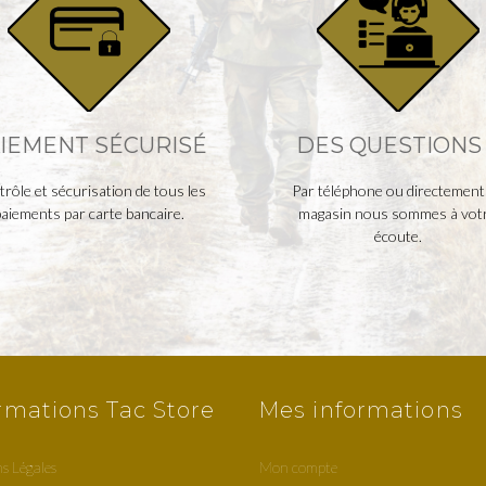
IEMENT SÉCURISÉ
DES QUESTIONS 
rôle et sécurisation de tous les
Par téléphone ou directement
aiements par carte bancaire.
magasin nous sommes à vot
écoute.
rmations Tac Store
Mes informations
s Légales
Mon compte