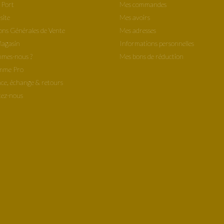
 Port
Mes commandes
site
Mes avoirs
ons Générales de Vente
Mes adresses
Magasin
Informations personnelles
mes-nous ?
Mes bons de réduction
mme Pro
ce, échange & retours
ez-nous