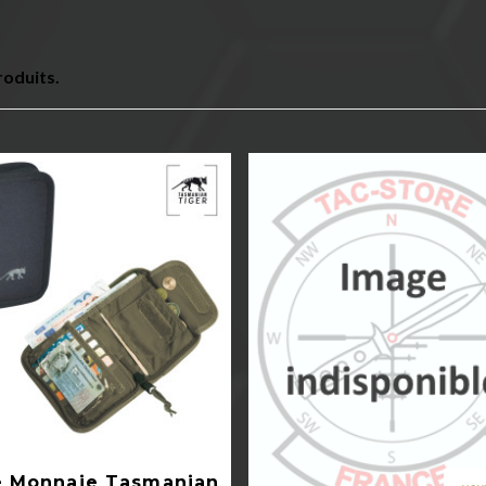
produits.
Aperçu rapide
e Monnaie Tasmanian