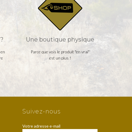
?
Une boutique physique
 en
Parce que vois le produit "en vrai"
re
est un plus !
Suivez-nous
Votre adresse e-mail