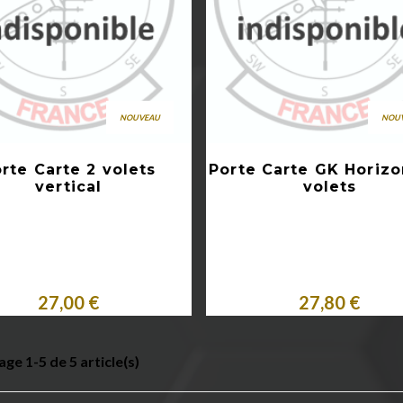
NOUVEAU
NOU
Aperçu rapide
Aperçu rapide
rte Carte 2 volets
Porte Carte GK Horizo
vertical
volets
Acheter
Acheter
27,00 €
27,80 €
age 1-5 de 5 article(s)