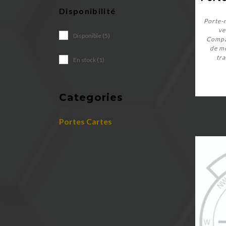
Disponibilité
Porte-
ve
Disponible (5)
Compa
de mo
tra
En stock (1)
Categories
Portes Cartes