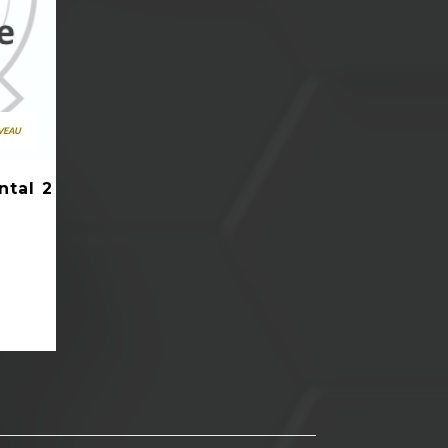
VEAU
ntal 2