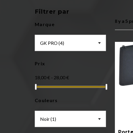
Filtrer par
Il y a 5 
Marque
Prix
18,00 € - 28,00 €
Couleurs
Port