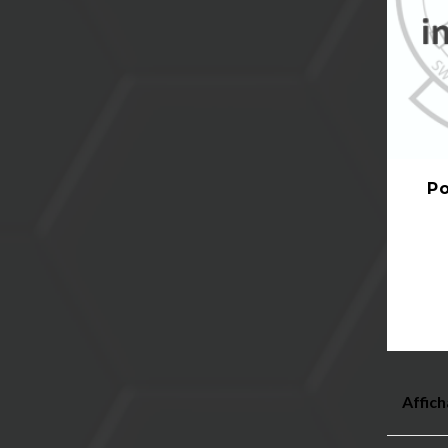
Po
Affich