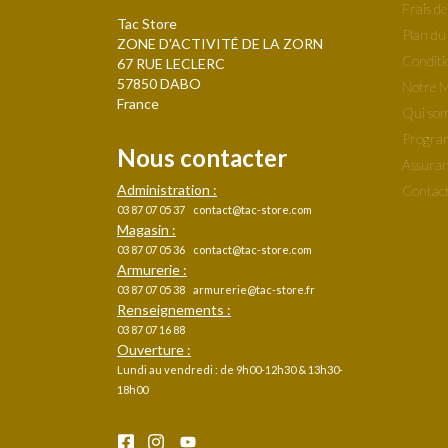
Frais de
Tac Store
Plan du 
ZONE D'ACTIVITÉ DE LA ZORN
Conditi
67 RUE LECLERC
57850 DABO
Notre 
France
Qui som
Progra
Nous contacter
Assuran
Administration :
Contact
03 87 07 05 37
contact@tac-store.com
Magasin :
03 87 07 05 36
contact@tac-store.com
Armurerie :
03 87 07 05 38
armurerie@tac-store.fr
Renseignements :
03 87 07 16 88
Ouverture :
Lundi au vendredi : de 9h00-12h30 & 13h30-
18h00