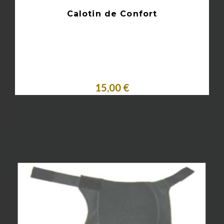
Calotin de Confort
15,00 €
Acheter