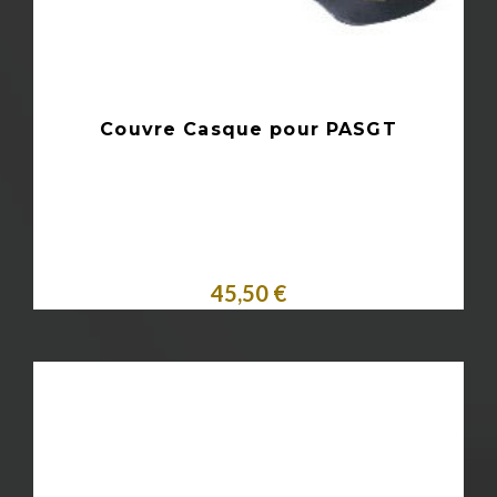
Couvre Casque pour PASGT
45,50 €
Personnaliser