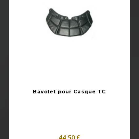
Bavolet pour Casque TC
44,50 €
Acheter