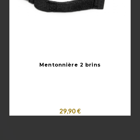
Mentonnière 2 brins
29,90 €
Acheter