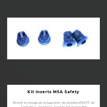
Kit inserts MSA Safety
Permet le vissage de la jugulaire, du système EN397, de
l’interface. Contient : 1 lot de 20 inserts M4