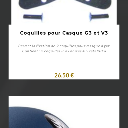
Coquilles pour Casque G3 et V3
Permet la fixation de 2 coquilles pour masque à gaz
Contient : 2 coquilles inox noires 4 rivets 9P16
26,50 €
Acheter