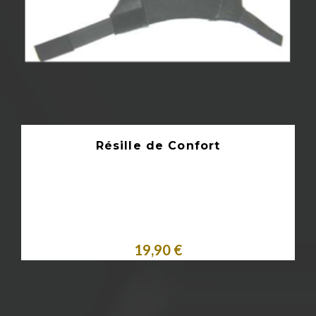
Résille de Confort
19,90 €
Acheter