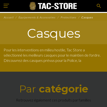
search
Accueil
Equipements & Accessoires
Protections
Casques
Casques
Pour les interventions en milieu hostile, Tac Store a
sélectionné les meilleurs casques pour le maintien de l'ordre.
Découvrez des casques prévus pour la Police, la
Gendarmerie ou les forces de sécurité.
Par
catégorie
Retrouvez également ces produits par familles