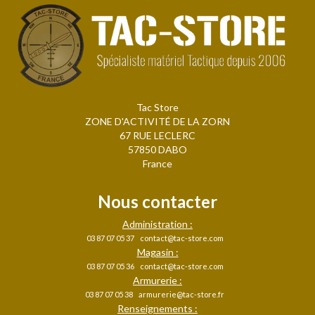
Tac Store
ZONE D'ACTIVITÉ DE LA ZORN
67 RUE LECLERC
57850 DABO
France
Nous contacter
Administration :
03 87 07 05 37
contact@tac-store.com
Magasin :
03 87 07 05 36
contact@tac-store.com
Armurerie :
03 87 07 05 38
armurerie@tac-store.fr
Renseignements :