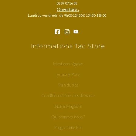
03 87 07 16 88
Ouverture :
Lundi au vendredi : de 9h00-12h30 & 13h30-18h00
Informations Tac Store
Mentions Légales
Frais de Port
Plan du site
Conditions Générales de Vente
Notre Magasin
Qui sommes-nous ?
Programme Pro