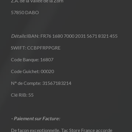
Z.A. de la Vallée de la Zorn
57850 DABO
Détails
:IBAN: FR76 1680 7000 2031 5671 8321 455
SWIFT: CCBPFRPPGRE
Code Banque: 16807
Code Guichet: 00020
N° de Compte: 31567183214
Clé RIB: 55
- Paiement sur Facture:
De façon exceptionnelle, Tac Store France accorde