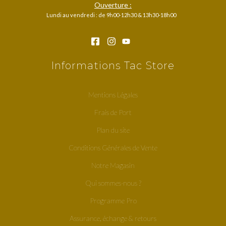
Ouverture :
Lundi au vendredi : de 9h00-12h30 & 13h30-18h00
Informations Tac Store
Mentions Légales
Frais de Port
Plan du site
Conditions Générales de Vente
Notre Magasin
Qui sommes-nous ?
Programme Pro
Assurance, échange & retours