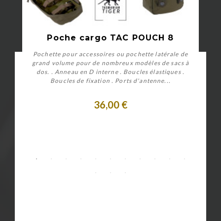
Poche cargo TAC POUCH 8
Pochette pour accessoires ou pochette latérale de
grand volume pour de nombreux modèles de sacs à
dos. . Anneau en D interne . Boucles élastiques .
Boucles de fixation . Ports d'antenne...
36,00 €
Personnaliser