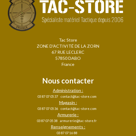
Tac Store
ZONE D'ACTIVITÉ DE LA ZORN
67 RUE LECLERC
57850 DABO
France
Nous contacter
Administration :
03 87 07 05 37
contact@tac-store.com
Magasin :
03 87 07 05 36
contact@tac-store.com
Armurerie :
03 87 07 05 38
armurerie@tac-store.fr
Renseignements :
03 87 07 16 88