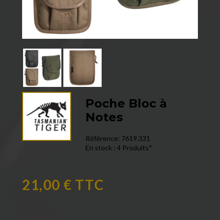
Poche Bloc à
Notes
Référence:
7619.331
En stock :
4 Produits*
21,00 € TTC