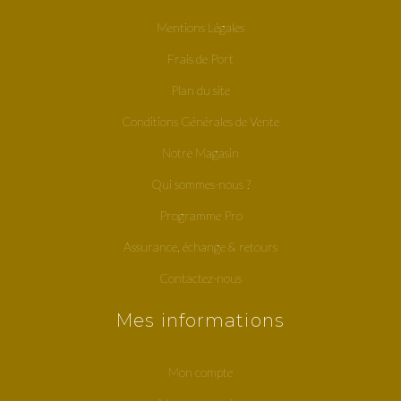
Mentions Légales
Frais de Port
Plan du site
Conditions Générales de Vente
Notre Magasin
Qui sommes-nous ?
Programme Pro
Assurance, échange & retours
Contactez-nous
Mes informations
Mon compte