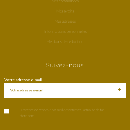
Mes commandes
Mes avoirs
Mes adresses
Informations personnelles
Mes bons de réduction
Suivez-nous
Votre adresse e-mail
J'accepte de recevoir par mail des offres et l'actualité de tac-
store.com