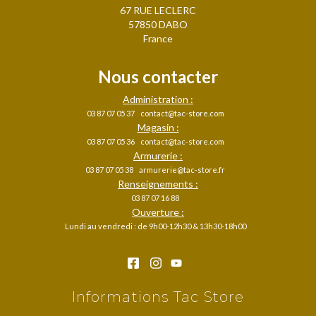
67 RUE LECLERC
57850 DABO
France
Nous contacter
Administration :
03 87 07 05 37
contact@tac-store.com
Magasin :
03 87 07 05 36
contact@tac-store.com
Armurerie :
03 87 07 05 38
armurerie@tac-store.fr
Renseignements :
03 87 07 16 88
Ouverture :
Lundi au vendredi : de 9h00-12h30 & 13h30-18h00
Informations Tac Store