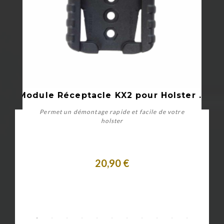
K
Module Réceptacle KX2 pour Holster Rigide GK
Permet un démontage rapide et facile de votre
holster
20,90 €
Acheter