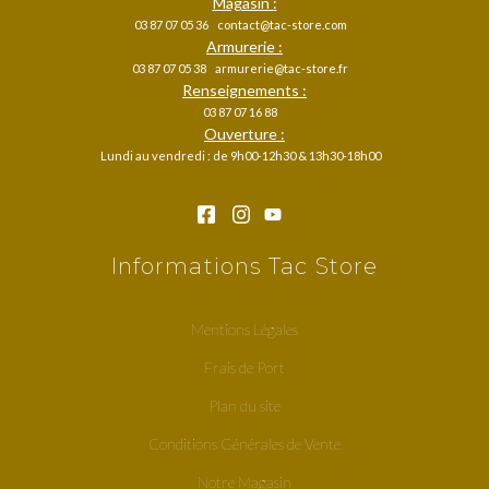
Magasin :
03 87 07 05 36
contact@tac-store.com
Armurerie :
03 87 07 05 38
armurerie@tac-store.fr
Renseignements :
03 87 07 16 88
Ouverture :
Lundi au vendredi : de 9h00-12h30 & 13h30-18h00
Informations Tac Store
Mentions Légales
Frais de Port
Plan du site
Conditions Générales de Vente
Notre Magasin