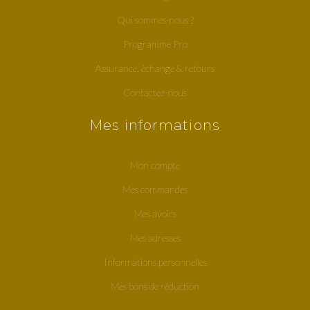
Qui sommes-nous ?
Programme Pro
Assurance, échange & retours
Contactez-nous
Mes informations
Mon compte
Mes commandes
Mes avoirs
Mes adresses
Informations personnelles
Mes bons de réduction