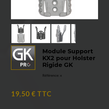
Module Support
KX2 pour Holster
Rigide GK
Référence:
x
19,50 € TTC