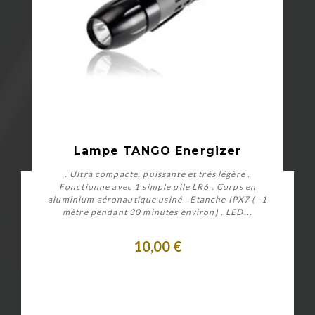
Lampe TANGO Energizer
. Ultra compacte, puissante et très légère .
Fonctionne avec 1 simple pile LR6 . Corps en
aluminium aéronautique usiné - Etanche IPX7 ( -1
mètre pendant 30 minutes environ) . LED...
10,00 €
Acheter