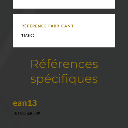
RÉFÉRENCE FABRICANT
TSAZ-55
Références
spécifiques
ean13
781513630839