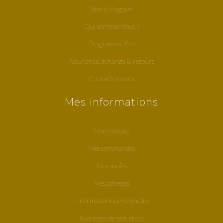
Notre Magasin
Qui sommes-nous ?
Programme Pro
Assurance, échange & retours
Contactez-nous
Mes informations
Mon compte
Mes commandes
Mes avoirs
Mes adresses
Informations personnelles
Mes bons de réduction