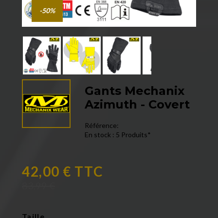
-50%
Gants Mechanix
Azimuth - Covert
Référence:
En stock :
5 Produits*
42,00 € TTC
83,99 €
Taille