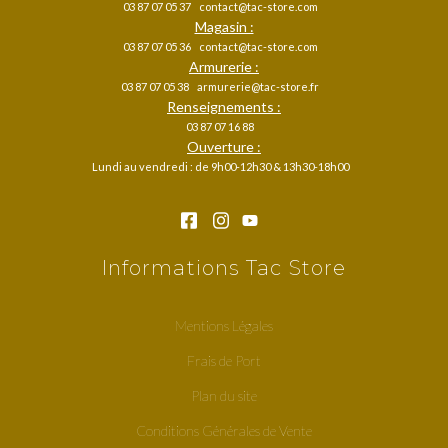
03 87 07 05 37
contact@tac-store.com
Magasin :
03 87 07 05 36
contact@tac-store.com
Armurerie :
03 87 07 05 38
armurerie@tac-store.fr
Renseignements :
03 87 07 16 88
Ouverture :
Lundi au vendredi : de 9h00-12h30 & 13h30-18h00
Informations Tac Store
Mentions Légales
Frais de Port
Plan du site
Conditions Générales de Vente