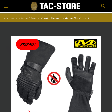
search
Accueil
Fin de Série
Gants Mechanix Azimuth - Covert
PROMO !
zoom_in