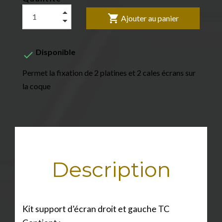
shopping_cart
Ajouter au panier
Disponible

Permet la fixation de 2 platines et 2 cales écrans sur
la coque
Description
Kit support d’écran droit et gauche TC