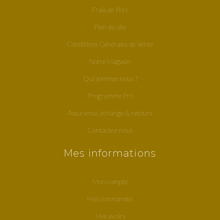
Frais de Port
Plan du site
Conditions Générales de Vente
Notre Magasin
Qui sommes-nous ?
Programme Pro
Assurance, échange & retours
Contactez-nous
Mes informations
Mon compte
Mes commandes
Mes avoirs