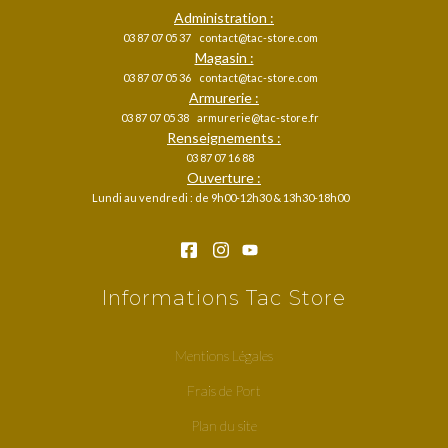
Administration :
03 87 07 05 37
contact@tac-store.com
Magasin :
03 87 07 05 36
contact@tac-store.com
Armurerie :
03 87 07 05 38
armurerie@tac-store.fr
Renseignements :
03 87 07 16 88
Ouverture :
Lundi au vendredi : de 9h00-12h30 & 13h30-18h00
Informations Tac Store
Mentions Légales
Frais de Port
Plan du site