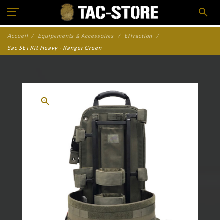
search
Accueil
Equipements & Accessoires
Effraction
Sac SET Kit Heavy - Ranger Green
zoom_in