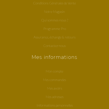
Conditions Générales de Vente
Notre Magasin
Qui sommes-nous ?
Programme Pro
Assurance, échange & retours
Contactez-nous
Mes informations
Mon compte
Mes commandes
Mes avoirs
Mes adresses
Informations personnelles