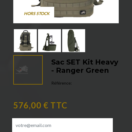
HORS STOCK
Sac SET Kit Heavy
- Ranger Green
Référence:
576,00 € TTC