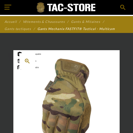
search
Accueil
Vêtements & Chaussures
Gants & Mitaines
Gants tactiques
Gants Mechanix FASTFIT® Tactical - Multicam
zoom_in