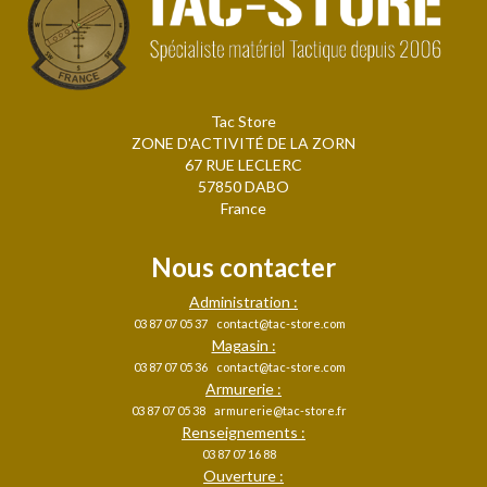
Tac Store
ZONE D'ACTIVITÉ DE LA ZORN
67 RUE LECLERC
57850 DABO
France
Nous contacter
Administration :
03 87 07 05 37
contact@tac-store.com
Magasin :
03 87 07 05 36
contact@tac-store.com
Armurerie :
03 87 07 05 38
armurerie@tac-store.fr
Renseignements :
03 87 07 16 88
Ouverture :