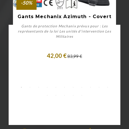
-50%
Gants Mechanix Azimuth - Covert
Gants de protection Mechanix prévus pour : Les
représentants de la loi Les unités d'intervention Les
Militaires
42,00 €
83,99 €
Personnaliser