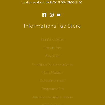
Lundi au vendredi : de 9h00-12h30 & 13h30-18h00
Informations Tac Store
Mentions Légales
Frais de Port
Plan du site
Conditions Générales de Vente
Notre Magasin
Qui sommes-nous ?
Programme Pro
Assurance, échange & retours